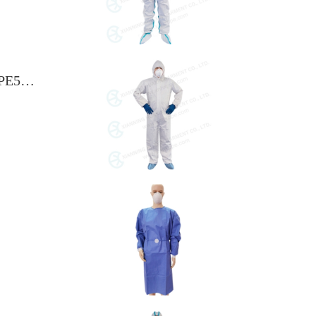
Visione reale della tuta microporosa TYPE5B 6B