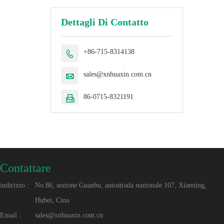
Dettagli Di Contatto
+86-715-8314138

sales@xnhuaxin.com.cn

86-0715-8321191

Contattare
indirizzo :
No.86, sezione Guanbu, autostrada nazionale 107, Xianning,
Hubei, Cina
Email :
sales@xnhuaxin.com.cn