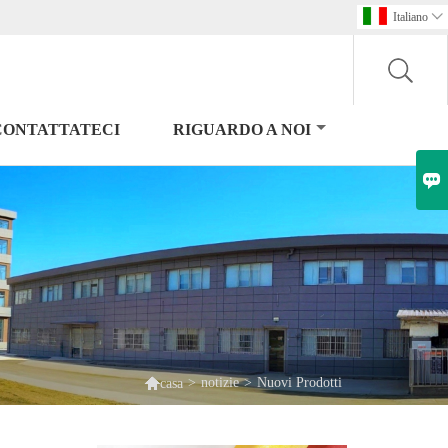
Italiano

CONTATTATECI
RIGUARDO A NOI


>
notizie
>
Nuovi Prodotti
casa