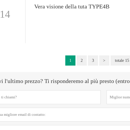
Vera visione della tuta TYPE4B
-14
1
2
3
>
totale 15
i l'ultimo prezzo? Ti risponderemo al più presto (entro