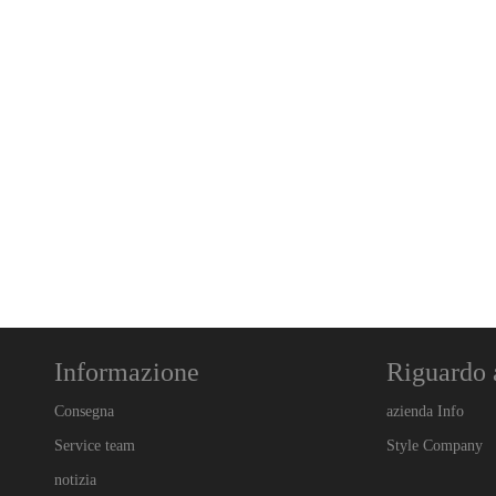
Informazione
Riguardo 
Consegna
azienda Info
Service team
Style Company
notizia