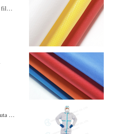
Tessuto laminato microporoso EN14126 filmato
i
Visione reale degli stivali attaccati alla tuta microporosa TYPE4B 5B 6B