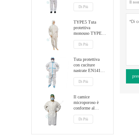
cappuccio
Di Più
TYPE5 Tuta
protettiva
monouso TYPE6
con cappuccio
Di Più
Tuta protettiva
con cuciture
nastrate EN14126
pre
TYPE4B/5B/6B
Di Più
Il camice
microporoso è
conforme al
regolamento MDR
sui dispositivi
Di Più
medici (UE)
2017/745