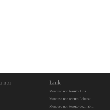
a noi
Link
Monouso non tessuto Tuta
Monouso non tessuto Labcoat
Monouso non tessuto degli abiti