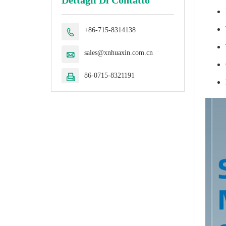
+86-715-8314138

sales@xnhuaxin.com.cn

86-0715-8321191
