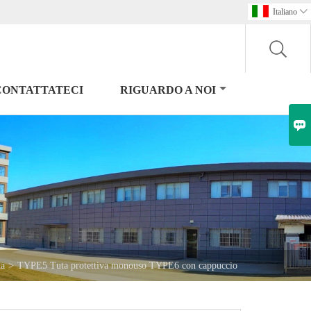
Italiano

CONTATTATECI
RIGUARDO A NOI

ta
>
TYPE5 Tuta protettiva monouso TYPE6 con cappuccio