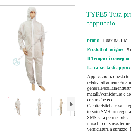
TYPE5 Tuta pr
cappuccio
brand
Huaxin,OEM
Prodotti di origine
Xi
Il Tempo di consegna
La capacità di appro
Applicazioni: questa tut
relativi all'amianto/ma
generale/edilizia/indust
metalli/verniciatura e ap
ceramiche ecc.
Caratteristiche e vantag
tessuto SMS proteggerà le
SMS sarà permeabile all'
il rischio di stress ter
verniciatura a spruzzo. N