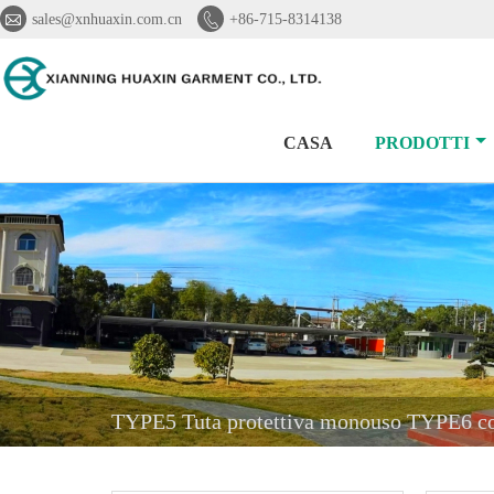


sales@xnhuaxin.com.cn
+86-715-8314138
CASA
PRODOTTI
TYPE5 Tuta protettiva monouso TYPE6 c