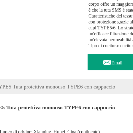
corpo offre un maggiore
è che la tuta SMS è sta
Caratteristiche del tessu
con protezione grazie all'
capi TYPE5/6. Lo strat
un'efficace filtrazione 
un'elevata permeabilità a
Tipo di cucitura: cucitu

Email
YPE5 Tuta protettiva monouso TYPE6 con cappuccio
5 Tuta protettiva monouso TYPE6 con cappuccio
Luogo di origine: Xianning, Hubei, Cina (continente)