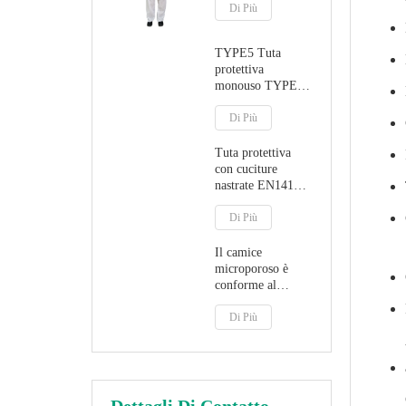
Di Più
TYPE5 Tuta
protettiva
monouso TYPE6
con cappuccio
Di Più
Tuta protettiva
con cuciture
nastrate EN14126
TYPE4B/5B/6B
Di Più
Il camice
microporoso è
conforme al
regolamento MDR
sui dispositivi
Di Più
medici (UE)
2017/745
Dettagli Di Contatto